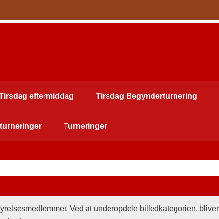
Tirsdag eftermiddag
Tirsdag Begynderturnering
turneringer
Turneringer
styrelsesmedlemmer. Ved at underopdele billedkategorien, bliver