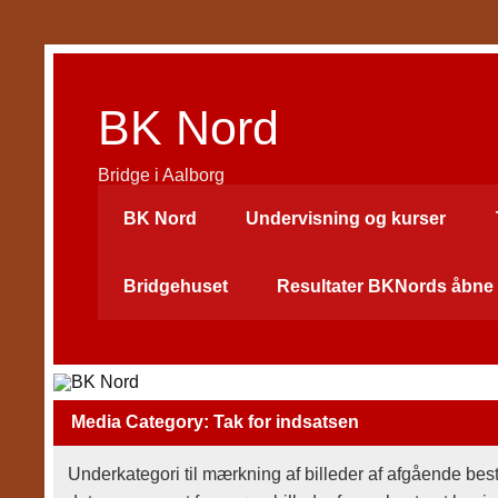
Skip
to
content
BK Nord
Bridge i Aalborg
BK Nord
Undervisning og kurser
Bridgehuset
Resultater BKNords åbne 
Media Category:
Tak for indsatsen
Underkategori til mærkning af billeder af afgående be