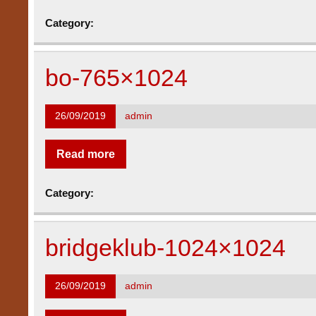
Category:
bo-765×1024
26/09/2019
admin
Read more
Category:
bridgeklub-1024×1024
26/09/2019
admin