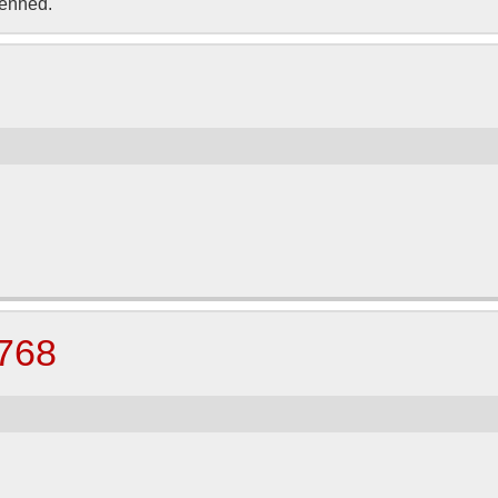
venhed.
×768