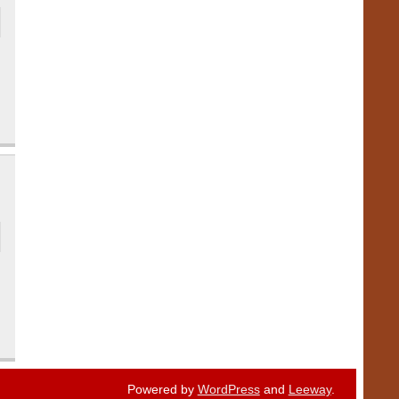
Powered by
WordPress
and
Leeway
.