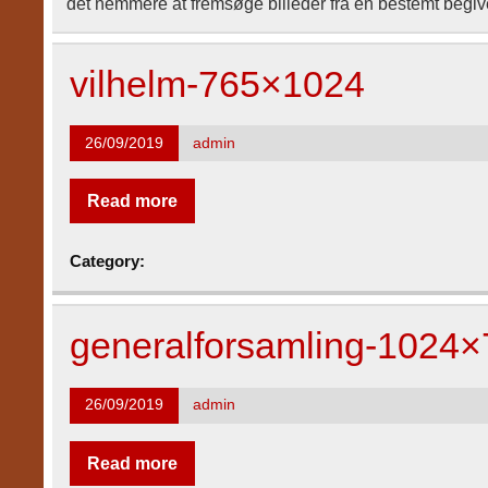
det nemmere at fremsøge billeder fra en bestemt begi
vilhelm-765×1024
26/09/2019
admin
Read more
Category:
generalforsamling-1024
26/09/2019
admin
Read more