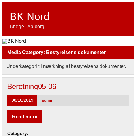
Skip
to
content
BK Nord
Bridge i Aalborg
Media Category:
Bestyrelsens dokumenter
Underkategori til mærkning af bestyrelsens dokumenter.
Beretning05-06
08/10/2019
admin
Read more
Category: