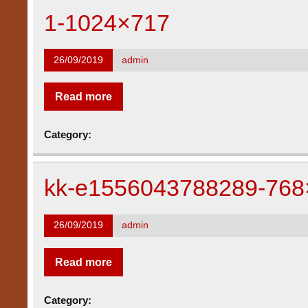
1-1024×717
26/09/2019
admin
Read more
Category:
kk-e1556043788289-768
26/09/2019
admin
Read more
Category: