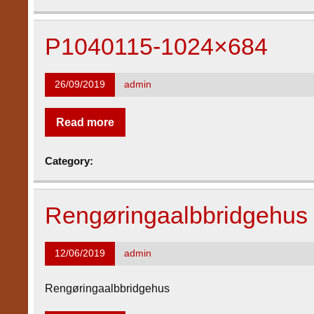
P1040115-1024×684
26/09/2019
admin
Read more
Category:
Rengøringaalbbridgehus
12/06/2019
admin
Rengøringaalbbridgehus